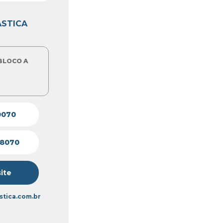
ÁSTICA
 BLOCO A
0070
-8070
site
tica.com.br