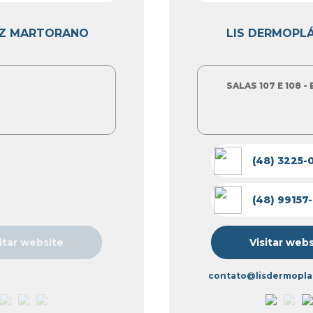
IZ MARTORANO
LIS DERMOPL
SALAS 107 E 108 -
(48) 3225-
(48) 99157
itar website
Visitar web
contato@lisdermoplas