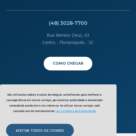
(48) 3028-7700
Rua Menino Deus, 63
Centro - Florianópolis - SC
COMO CHEGAR
Política de Privacidade
Clique aqui
Nós utilizamos cookies e outras tecnologias semelhantes para melhorar a
sua experiência em nossos serviços, personalizar publicidade e recomendar
Política de Cookies
Clique aqui
conteúdo de acordo com o seu interesse. Ao utilizar nossos serviços, você
concorda com tal monitoramento.
Ler a Política de Privacidade
dpo@baiasulmedicalcenter.com.br
ACEITAR TODOS OS COOKIES