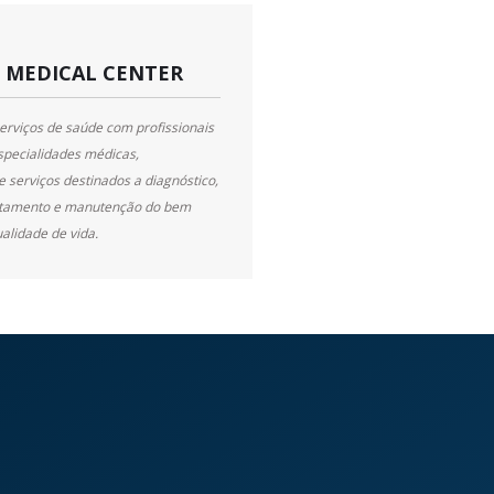
L MEDICAL CENTER
rviços de saúde com profissionais
specialidades médicas,
e serviços destinados a diagnóstico,
atamento e manutenção do bem
alidade de vida.