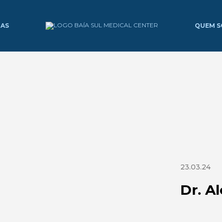
IAS
QUEM 
23.03.24
Dr. A