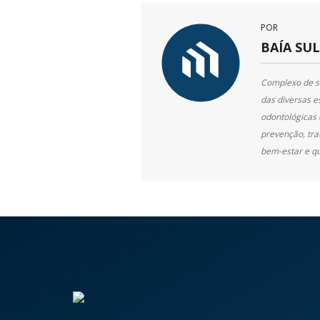
POR
BAÍA SU
Complexo de se
das diversas e
odontológicas 
prevenção, tr
bem-estar e qu