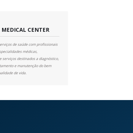
L MEDICAL CENTER
rviços de saúde com profissionais
specialidades médicas,
e serviços destinados a diagnóstico,
atamento e manutenção do bem
alidade de vida.