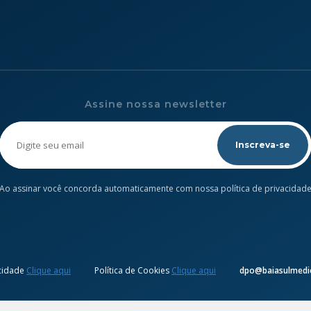
Assine nossa newsletter
Please
leave
this
field
empty.
Ao assinar você concorda automaticamente com nossa política de privacidad
acidade
Clique aqui
Política de Cookies
Clique aqui
dpo@baiasulmedic