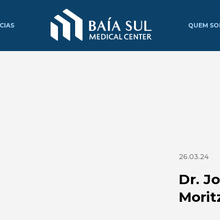
CIAS
QUEM S
26.03.24
Dr. J
Morit