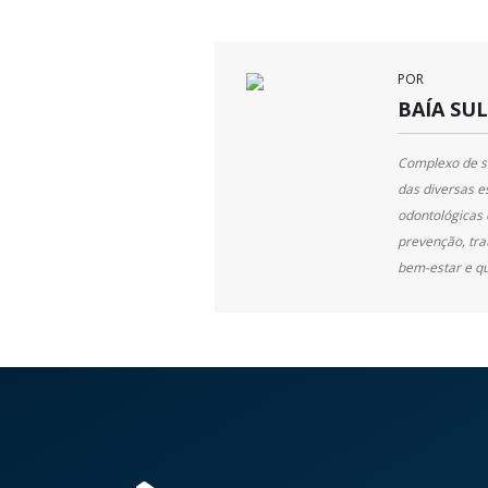
POR
BAÍA SU
Complexo de se
das diversas e
odontológicas 
prevenção, tr
bem-estar e qu